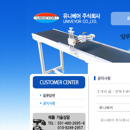
2
개의 글 / 전체
1
페
유니베어
유니베어 주식회사 