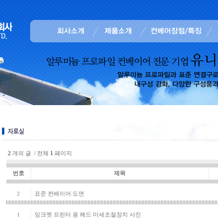
2
개의 글 / 전체
1
페이지
번호
제목
표준 컨베이어 도면
2
잉크젯 프린터 용 헤드 미세조절장치 사진
1