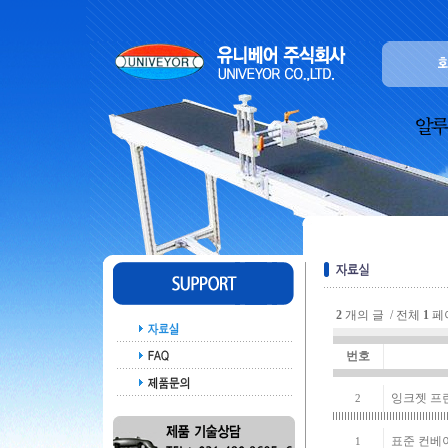
2
개의 글 / 전체
1
페
번호
잉크젯 프
2
표준 컨베
1