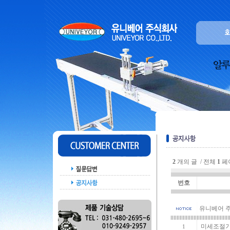
2
개의 글 / 전체
1
페
번호
유니베어 
미세조절기
1