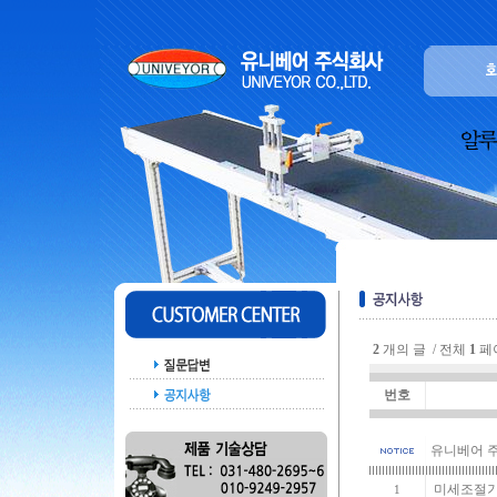
2
개의 글 / 전체
1
페
번호
유니베어 
미세조절기
1