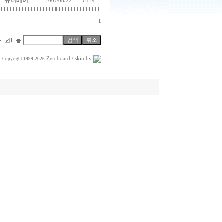
유니베어
2007/08/22
6139
1
Zeroboard
/ skin by
Copyright 1999-2026